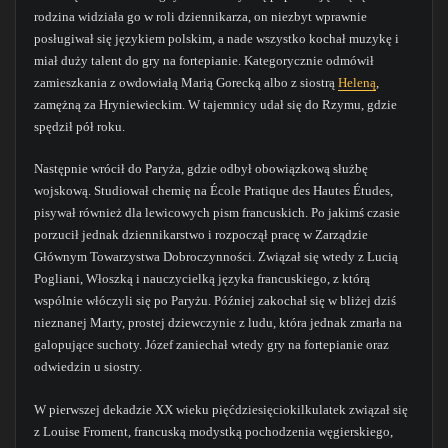
rodzina widziała go w roli dziennikarza, on niezbyt wprawnie
posługiwał się językiem polskim, a nade wszystko kochał muzykę i
miał duży talent do gry na fortepianie. Kategorycznie odmówił
zamieszkania z owdowiałą Marią Gorecką albo z siostrą
Heleną
,
zamężną za Hryniewieckim. W tajemnicy udał się do Rzymu, gdzie
spędził pół roku.
Następnie wrócił do Paryża, gdzie odbył obowiązkową służbę
wojskową. Studiował chemię na École Pratique des Hautes Études,
pisywał również dla lewicowych pism francuskich. Po jakimś czasie
porzucił jednak dziennikarstwo i rozpoczął pracę w Zarządzie
Głównym Towarzystwa Dobroczynności. Związał się wtedy z Lucią
Pogliani, Włoszką i nauczycielką języka francuskiego, z którą
wspólnie włóczyli się po Paryżu. Później zakochał się w bliżej dziś
nieznanej Marty, prostej dziewczynie z ludu, która jednak zmarła na
galopujące suchoty. Józef zaniechał wtedy gry na fortepianie oraz
odwiedzin u siostry.
W pierwszej dekadzie XX wieku pięćdziesięciokilkulatek związał się
z Louise Froment, francuską modystką pochodzenia węgierskiego,