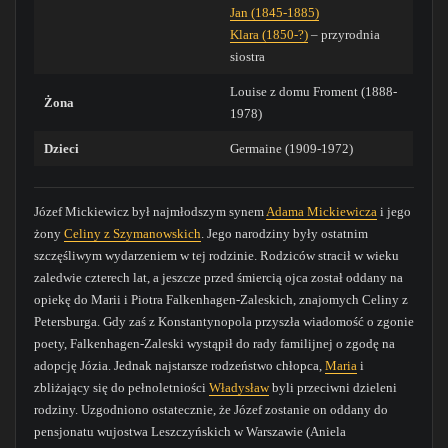
Jan (1845-1885)
Klara (1850-?)
– przyrodnia
siostra
Louise z domu Froment (1888-
Żona
1978)
Dzieci
Germaine (1909-1972)
Józef Mickiewicz był najmłodszym synem
Adama Mickiewicza
i jego
żony
Celiny z Szymanowskich
. Jego narodziny były ostatnim
szczęśliwym wydarzeniem w tej rodzinie. Rodziców stracił w wieku
zaledwie czterech lat, a jeszcze przed śmiercią ojca został oddany na
opiekę do Marii i Piotra Falkenhagen-Zaleskich, znajomych Celiny z
Petersburga. Gdy zaś z Konstantynopola przyszła wiadomość o zgonie
poety, Falkenhagen-Zaleski wystąpił do rady familijnej o zgodę na
adopcję Józia. Jednak najstarsze rodzeństwo chłopca,
Maria
i
zbliżający się do pełnoletniości
Władysław
byli przeciwni dzieleni
rodziny. Uzgodniono ostatecznie, że Józef zostanie on oddany do
pensjonatu wujostwa Leszczyńskich w Warszawie (Aniela