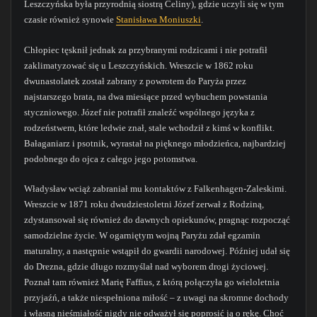
Leszczyńska była przyrodnią siostrą Celiny), gdzie uczyli się w tym
czasie również synowie
Stanisława Moniuszki
.
Chłopiec tęsknił jednak za przybranymi rodzicami i nie potrafił
zaklimatyzować się u Leszczyńskich. Wreszcie w 1862 roku
dwunastolatek został zabrany z powrotem do Paryża przez
najstarszego brata, na dwa miesiące przed wybuchem powstania
styczniowego. Józef nie potrafił znaleźć wspólnego języka z
rodzeństwem, które ledwie znał, stale wchodził z kimś w konflikt.
Bałaganiarz i psotnik, wyrastał na pięknego młodzieńca, najbardziej
podobnego do ojca z całego jego potomstwa.
Władysław wciąż zabraniał mu kontaktów z Falkenhagen-Zaleskimi.
Wreszcie w 1871 roku dwudziestoletni Józef zerwał z Rodziną,
zdystansował się również do dawnych opiekunów, pragnąc rozpocząć
samodzielne życie. W ogarniętym wojną Paryżu zdał egzamin
maturalny, a następnie wstąpił do gwardii narodowej. Później udał się
do Drezna, gdzie długo rozmyślał nad wyborem drogi życiowej.
Poznał tam również Marię Faffius, z którą połączyła go wieloletnia
przyjaźń, a także niespełniona miłość – z uwagi na skromne dochody
i własną nieśmiałość nigdy nie odważył się poprosić ją o rękę. Choć