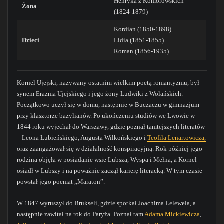
Henryka z Komorowskich
Żona
(1824-1879)
Kordian (1850-1898)
Dzieci
Lidia (1851-1855)
Roman (1856-1935)
Kornel Ujejski, nazywany ostatnim wielkim poetą romantyzmu, był
synem Erazma Ujejskiego i jego żony Ludwiki z Wolańskich.
Początkowo uczył się w domu, następnie w Buczaczu w gimnazjum
przy klasztorze bazylianów. Po ukończeniu studiów we Lwowie w
1844 roku wyjechał do Warszawy, gdzie poznał tamtejszych literatów
– Leona Łubieńskiego, Augusta Wilkońskiego i
Teofila Lenartowicza,
oraz zaangażował się w działalność konspiracyjną. Rok później jego
rodzina objęła w posiadanie wsie Lubsza, Wyspa i Mełna, a Kornel
osiadł w Lubszy i na poważnie zaczął karierę literacką. W tym czasie
powstał jego poemat „Maraton”.
W 1847 wyruszył do Brukseli, gdzie spotkał Joachima Lelewela, a
następnie zawitał na rok do Paryża. Poznał tam
Adama Mickiewicza
,