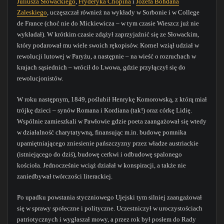
Juliusza Słowackiego
,
Fryderyka Chopina
i
Józefa Bohdana
Zaleskiego
, uczęszczał również na wykłady w Sorbonie i w College
de France (choć nie do Mickiewicza – w tym czasie Wieszcz już nie
wykładał). W krótkim czasie zdążył zaprzyjaźnić się ze Słowackim,
który podarował mu wiele swoich rękopisów. Kornel wziął udział w
rewolucji lutowej w Paryżu, a następnie – na wieść o rozruchach w
krajach sąsiednich – wrócił do Lwowa, gdzie przyłączył się do
rewolucjonistów.
W roku następnym, 1849, poślubił Henrykę Komorowską, z którą miał
trójkę dzieci – synów Romana i Kordiana (tak!) oraz córkę Lidię.
Wspólnie zamieszkali w Pawłowie gdzie poeta zaangażował się wtedy
w działalność charytatywną, finansując m.in. budowę pomnika
upamiętniającego zniesienie pańszczyzny przez władze austriackie
(istniejącego do dziś), budowę cerkwi i odbudowę spalonego
kościoła. Jednocześnie wciąż działał w konspiracji, a także nie
zaniedbywał twórczości literackiej.
Po upadku powstania styczniowego Ujejski tym silniej zaangażował
się w sprawy społeczne i polityczne. Uczestniczył w uroczystościach
patriotycznych i wygłaszał mowy, a przez rok był posłem do Rady