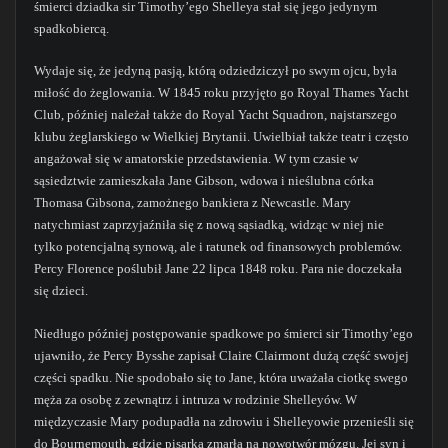
śmierci dziadka sir Timothy’ego Shelleya stał się jego jedynym
spadkobiercą.
Wydaje się, że jedyną pasją, którą odziedziczył po swym ojcu, była
miłość do żeglowania. W 1845 roku przyjęto go Royal Thames Yacht
Club, później należał także do Royal Yacht Squadron, najstarszego
klubu żeglarskiego w Wielkiej Brytanii. Uwielbiał także teatr i często
angażował się w amatorskie przedstawienia. W tym czasie w
sąsiedztwie zamieszkała Jane Gibson, wdowa i nieślubna córka
Thomasa Gibsona, zamożnego bankiera z Newcastle. Mary
natychmiast zaprzyjaźniła się z nową sąsiadką, widząc w niej nie
tylko potencjalną synową, ale i ratunek od finansowych problemów.
Percy Florence poślubił Jane 22 lipca 1848 roku. Para nie doczekała
się dzieci.
Niedługo później postępowanie spadkowe po śmierci sir Timothy’ego
ujawniło, że Percy Bysshe zapisał Claire Clairmont dużą część swojej
części spadku. Nie spodobało się to Jane, która uważała ciotkę swego
męża za osobę z zewnątrz i intruza w rodzinie Shelleyów. W
międzyczasie Mary podupadła na zdrowiu i Shelleyowie przenieśli się
do Bournemouth, gdzie pisarka zmarła na nowotwór mózgu. Jej syn i