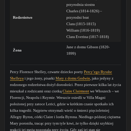
przyrodnia siostra
Charles (1814-1826) –
Rodzeństwo
przyrodni brat
Clara (1815-1815)
William (1816-1819)
Clara Everina (1817-1818)
Jane z domu Gibson (1820-
Żona
1899)
Percy Florence Shelley, czwarte dziecko poety
Percy’ego Bysshe
Shelleya
i jego żony, pisarki
Mary z domu Godwin
, jako jedyny z
rodzonego rodzeństwa dożył dorosłości. Przez pierwsze kilka lat życia
mieszkał z rodzicami oraz ciotką
Claire Clairmont
we Włoszech – we
Florencji, Neapolu i Rzymie. Wreszcie osiedli w Villa Magni
położonej przy zatoce Lerici, gdzie w krótkim czasie spotkało ich
kilka tragedii. Najpierw otrzymali wieść o śmierci pięcioletniej
Allegry Byron, córki Claire i lorda Byrona. Niedługo później ciężarna
Mary poroniła, tracąc przy tym tyle krwi, że tylko dzięki szybkiej
reakcji jej męża pozostała przy życiu. Gdy zaś jej stan się