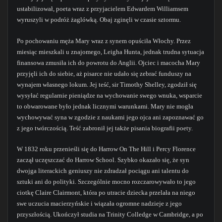
ustabilizował, poeta wraz z przyjacielem Edwardem Williamsem
wyruszyli w podróż żaglówką. Obaj zginęli w czasie sztormu.
Po pochowaniu męża Mary wraz z synem opuściła Włochy. Przez
miesiąc mieszkali u znajomego, Leigha Hunta, jednak trudna sytuacja
finansowa zmusiła ich do powrotu do Anglii. Ojciec i macocha Mary
przyjęli ich do siebie, aż pisarce nie udało się zebrać funduszy na
wynajem własnego lokum. Jej teść, sir Timothy Shelley, zgodził się
wysyłać regularnie pieniądze na wychowanie swego wnuka, wsparcie
to obwarowane było jednak licznymi warunkami. Mary nie mogła
wychowywać syna w zgodzie z naukami jego ojca ani zapoznawać go
z jego twórczością. Teść zabronił jej także pisania biografii poety.
W 1832 roku przenieśli się do Harrow On The Hill i Percy Florence
zaczął uczęszczać do Harrow School. Szybko okazało się, że syn
dwojga literackich geniuszy nie zdradzał pociągu ani talentu do
sztuki ani do polityki. Szczególnie mocno rozczarowywało to jego
ciotkę Claire Clairmont, która po utracie dziecka przelała na niego
swe uczucia macierzyńskie i wiązała ogromne nadzieje z jego
przyszłością. Ukończył studia na Trinity Colledge w Cambridge, a po