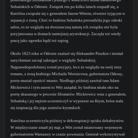
Sobańskich w Odessie. Związek ten po kilku latach rozpadł się, a
Karolina związała się z generałem Janem Wittem, również żyjącym w
separacji z żoną. Choć to hrabina Sobańska prowadziła jego odeski
salon, to ze względu na dwuznaczną naturę ich związku nie była
przyjmowana w domach tamtejszej arystokracji. Zaczęła też wtedy
pracę jako agentka bądź też szpieg.
Około 1823 roku w Odessie znalazł się Aleksander Puszkin i niemal
natychmiast zaczął zabiegać o względy Sobańskiej.
Najprawdopodobniej został przyjęty, lecz ze względu na swój inny
romans, z żoną hrabiego Michaiła Woroncowa, gubernatora Odessy,
poeta musiał opuścić miasto. Niedługo później zawitał tam Adam
Mickiewicz i tym razem to Witt zażądał, by hrabina miała oko na
poetę skazanego w procesie filomatów. Mickiewicz wraz z generałem,
Sobańską i jej mężem uczestniczył w wyprawie na Krym, która stała
się inspiracją dla jego sonetów krymskich.
Karolina uczestniczyła później w dekonspiracji spisku dekabrystów.
W międzyczasie zmarł jej mąż, a Witt został mianowany wojennym
gubernatorem Warszawy w czasie powstania. Generał wykorzystywał