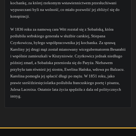
kochankę, za której rzekomym wstawiennictwem przesłuchiwani
wypuszczani byli na wolność, co miało pozwolić jej zbliżyć się do
konspiracji.
W 1836 roku za namową cara Witt rozstał się z Sobańską, która
poślubiła serbskiego generała w służbie carskiej, Stiepana
Czyrkowicza, byłego współpracownika jej kochanka. Za sprawą
Karoliny jej drugi mąż został mianowany wicegubernatorem Besarabii
i wspólnie zamieszkali w Kiszyniowie. Czyrkowicz jednak niedługo
później zmarł, a Sobańska przeniosła się do Paryża. Niebawem
przybyła tam również jej siostra, Ewelina Hańska, wdowa po Balzacu.
Karolina pomogła jej spłacić długi po mężu. W 1851 roku, jako
prawie sześćdziesięciolatka poślubiła francuskiego poetę i pisarza,
Julesa Lacroixa. Ostatnie lata życia spędziła z dala od politycznych
intryg.