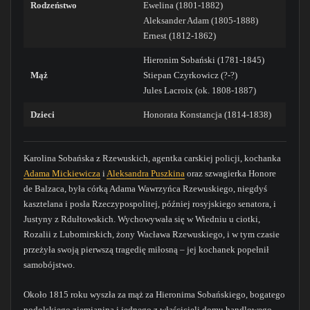
Rodzeństwo
Ewelina (1801-1882)
Aleksander Adam (1805-1888)
Ernest (1812-1862)
Hieronim Sobański (1781-1845)
Mąż
Stiepan Czyrkowicz (?-?)
Jules Lacroix (ok. 1808-1887)
Dzieci
Honorata Konstancja (1814-1838)
Karolina Sobańska z Rzewuskich, agentka carskiej policji, kochanka
Adama Mickiewicza
i
Aleksandra Puszkina
oraz szwagierka Honore
de Balzaca, była córką Adama Wawrzyńca Rzewuskiego, niegdyś
kasztelana i posła Rzeczypospolitej, później rosyjskiego senatora, i
Justyny z Rdułtowskich. Wychowywała się w Wiedniu u ciotki,
Rozalii z Lubomirskich, żony Wacława Rzewuskiego, i w tym czasie
przeżyła swoją pierwszą tragedię miłosną – jej kochanek popełnił
samobójstwo.
Około 1815 roku wyszła za mąż za Hieronima Sobańskiego, bogatego
podolskiego ziemianina i jednego z właścicieli domu handlowego