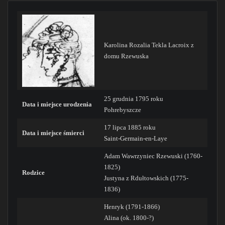
Karolina Rozalia Tekla Lacroix z
domu Rzewuska
25 grudnia 1795 roku
Data i miejsce urodzenia
Pohrebyszcze
17 lipca 1885 roku
Data i miejsce śmierci
Saint-Germain-en-Laye
Adam Wawrzyniec Rzewuski (1760-
1825)
Rodzice
Justyna z Rdułtowskich (1775-
1836)
Henryk (1791-1866)
Alina (ok. 1800-?)