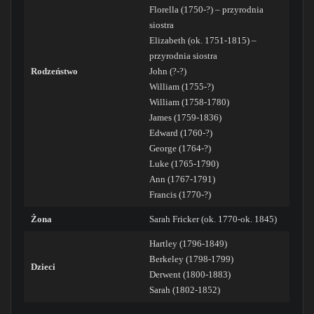
Florella (1750-?) – przyrodnia
siostra
Elizabeth (ok. 1751-1815) –
przyrodnia siostra
Rodzeństwo
John (?-?)
William (1755-?)
William (1758-1780)
James (1759-1836)
Edward (1760-?)
George (1764-?)
Luke (1765-1790)
Ann (1767-1791)
Francis (1770-?)
Żona
Sarah Fricker (ok. 1770-ok. 1845)
Hartley (1796-1849)
Berkeley (1798-1799)
Dzieci
Derwent (1800-1883)
Sarah (1802-1852)