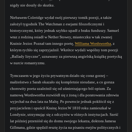
nigdy nie doszły do skutku.
Niebawem Coleridge wydał swój pierwszy tomik poezji, a także
założył tygodnik The Watchman z esejami filozoficznymi i
historycznymi, który jednak szybko upadł z braku funduszy. Samuel
wraz z rodziną osiadł w Nether Stowey, miasteczku w tak zwanej
Krainie Jezior. Poznał tam innego poetę,
Williama Wordswortha
, z
którym rychło się zaprzyjaźnił. Wkrótce wydali wspólny tom poezji
„Ballady liryczne”, uznawany za pierwszą angielską książkę poetycką
w nurcie romantyzmu.
Tymczasem w jego życiu prywatnym działo się coraz gorzej –
małżeństwo z Sarah okazało się kompletnie nieudane, a co gorsza
chorowity poeta uzależnił się od uśmierzającego ból opium. Za
namową Wordswortha rozwiódł się z żoną i dla poratowania zdrowia
wyjechał na dwa lata na Maltę. Po powrocie jednak pokłócił się z
przyjacielem i opuścił Krainę Jezior.W 1810 roku zamieszkał w
Londynie, utrzymując się z odczytów w różnych instytucjach. Sześć
lat później przeniósł się do domu swojego lekarza, doktora Jamesa
Gillmana, gdzie spędził resztę życia na pisaniu esejów politycznych i