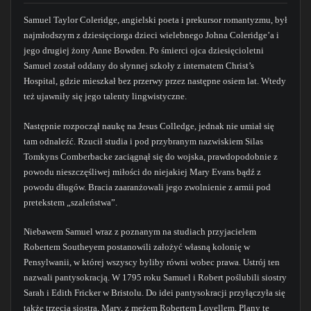
Samuel Taylor Coleridge, angielski poeta i prekursor romantyzmu, był
najmłodszym z dziesięciorga dzieci wielebnego Johna Coleridge’a i
jego drugiej żony Anne Bowden. Po śmierci ojca dziesięcioletni
Samuel został oddany do słynnej szkoły z internatem Christ’s
Hospital, gdzie mieszkał bez przerwy przez następne osiem lat. Wtedy
też ujawniły się jego talenty lingwistyczne.
Następnie rozpoczął naukę na Jesus Colledge, jednak nie umiał się
tam odnaleźć. Rzucił studia i pod przybranym nazwiskiem Silas
Tomkyns Comberbacke zaciągnął się do wojska, prawdopodobnie z
powodu nieszczęśliwej miłości do niejakiej Mary Evans bądź z
powodu długów. Bracia zaaranżowali jego zwolnienie z armii pod
pretekstem „szaleństwa”.
Niebawem Samuel wraz z poznanym na studiach przyjacielem
Robertem Southeyem postanowili założyć własną kolonię w
Pensylwanii, w której wszyscy byliby równi wobec prawa. Ustrój ten
nazwali pantysokracją. W 1795 roku Samuel i Robert poślubili siostry
Sarah i Edith Fricker w Bristolu. Do idei pantysokracji przyłączyła się
także trzecia siostra, Mary, z mężem Robertem Lovellem. Plany te