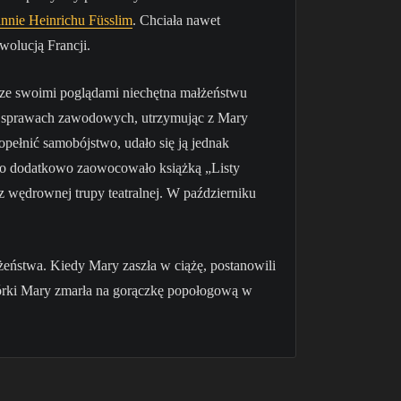
nnie Heinrichu Füsslim
. Chciała nawet
wolucją Francji.
 ze swoimi poglądami niechętna małżeństwu
u w sprawach zawodowych, utrzymując z Mary
opełnić samobójstwo, udało się ją jednak
co dodatkowo zaowocowało książką „Listy
 z wędrownej trupy teatralnej. W październiku
żeństwa. Kiedy Mary zaszła w ciążę, postanowili
 córki Mary zmarła na gorączkę popołogową w