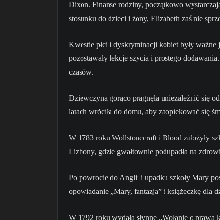
Dixon. Finanse rodziny, początkowo wystarczaj
stosunku do dzieci i żony, Elizabeth zaś nie spr
Kwestie płci i dyskryminacji kobiet były ważne j
pozostawały lekcje szycia i prostego dodawania.
czasów.
Dziewczyna gorąco pragnęła uniezależnić się o
latach wróciła do domu, aby zaopiekować się śm
W 1783 roku Wollstonecraft i Blood założyły sz
Lizbony, gdzie gwałtownie podupadła na zdrowiu.
Po powrocie do Anglii i upadku szkoły Mary post
opowiadanie „Mary, fantazja” i książeczkę dla 
W 1792 roku wydała słynne „Wołanie o prawa kob