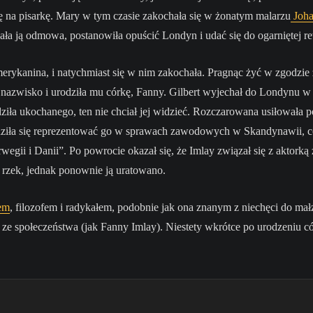
na pisarkę. Mary w tym czasie zakochała się w żonatym malarzu
Joha
ła ją odmowa, postanowiła opuścić Londyn i udać się do ogarniętej re
erykanina, i natychmiast się w nim zakochała. Pragnąc żyć w zgodzie
go nazwisko i urodziła mu córkę, Fanny. Gilbert wyjechał do Londyn
ziła ukochanego, ten nie chciał jej widzieć. Rozczarowana usiłowała p
dziła się reprezentować go w sprawach zawodowych w Skandynawii, 
egii i Danii”. Po powrocie okazał się, że Imlay związał się z aktorką
 rzek, jednak ponownie ją uratowano.
em
, filozofem i radykałem, podobnie jak ona znanym z niechęci do mał
e ze społeczeństwa (jak Fanny Imlay). Niestety wkrótce po urodzeniu