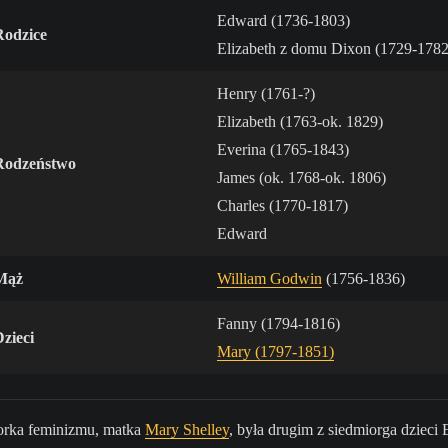
Edward (1736-1803)
Rodzice
Elizabeth z domu Dixon (1729-1782
Henry (1761-?)
Elizabeth (1763-ok. 1829)
Everina (1765-1843)
Rodzeństwo
James (ok. 1768-ok. 1806)
Charles (1770-1817)
Edward
Mąż
William Godwin
(1756-1836)
Fanny (1794-1816)
Dzieci
Mary (1797-1851)
rsorka feminizmu, matka
Mary Shelley
, była drugim z siedmiorga dzieci