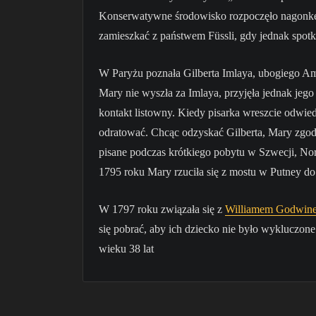
Konserwatywne środowisko rozpoczęło nagonkę 
zamieszkać z państwem Füssli, gdy jednak spotka
W Paryżu poznała Gilberta Imlaya, ubogiego Am
Mary nie wyszła za Imlaya, przyjęła jednak je
kontakt listowny. Kiedy pisarka wreszcie odwied
odratować. Chcąc odzyskać Gilberta, Mary zgo
pisane podczas krótkiego pobytu w Szwecji, Norw
1795 roku Mary rzuciła się z mostu w Putney do
W 1797 roku związała się z
Williamem Godwin
się pobrać, aby ich dziecko nie było wykluczon
wieku 38 lat