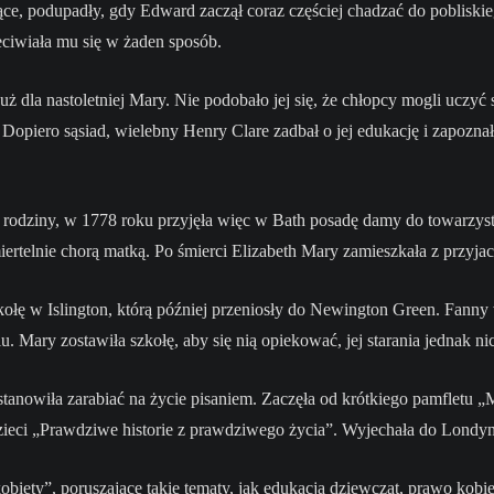
ące, podupadły, gdy Edward zaczął coraz częściej chadzać do poblisk
zeciwiała mu się w żaden sposób.
uż dla nastoletniej Mary. Nie podobało jej się, że chłopcy mogli uczyć 
 Dopiero sąsiad, wielebny Henry Clare zadbał o jej edukację i zapozna
d rodziny, w 1778 roku przyjęła więc w Bath posadę damy do towarzy
iertelnie chorą matką. Po śmierci Elizabeth Mary zamieszkała z przy
kołę w Islington, którą później przeniosły do Newington Green. Fanny
 Mary zostawiła szkołę, aby się nią opiekować, jej starania jednak nic
anowiła zarabiać na życie pisaniem. Zaczęła od krótkiego pamfletu „M
dzieci „Prawdziwe historie z prawdziwego życia”. Wyjechała do Londyn
iety”, poruszające takie tematy, jak edukacja dziewcząt, prawo kobi