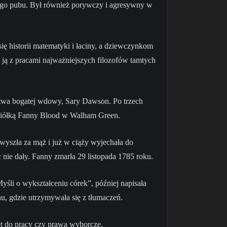
iego pubu. Był również porywczy i agresywny w
się historii matematyki i łaciny, a dziewczynkom
ł ją z pracami najważniejszych filozofów tamtych
stwa bogatej wdowy, Sary Dawson. Po trzech
jaciółką Fanny Blood w Walham Green.
 wyszła za mąż i już w ciąży wyjechała do
 nie dały. Fanny zmarła 29 listopada 1785 roku.
yśli o wykształceniu córek”, później napisała
u, gdzie utrzymywała się z tłumaczeń.
et do pracy czy prawa wyborcze.