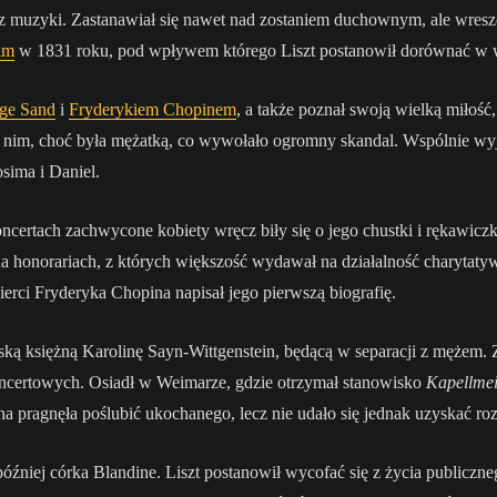
z muzyki. Zastanawiał się nawet nad zostaniem duchownym, ale wresz
im
w 1831 roku, pod wpływem którego Liszt postanowił dorównać w w
ge Sand
i
Fryderykiem Chopinem
, a także poznał swoją wielką miłość
 nim, choć była mężatką, co wywołało ogromny skandal. Wspólnie wyjec
osima i Daniel.
ncertach zachwycone kobiety wręcz biły się o jego chustki i rękawiczk
na honorariach, z których większość wydawał na działalność charytatyw
ierci Fryderyka Chopina napisał jego pierwszą biografię.
ską księżną Karolinę Sayn-Wittgenstein, będącą w separacji z mężem. Z
oncertowych. Osiadł w Weimarze, gdzie otrzymał stanowisko
Kapellmei
na pragnęła poślubić ukochanego, lecz nie udało się jednak uzyskać 
 później córka Blandine. Liszt postanowił wycofać się z życia publiczn