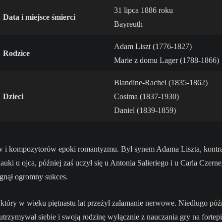
31 lipca 1886 roku
Data i miejsce śmierci
Bayreuth
Adam Liszt (1776-1827)
Rodzice
Marie z domu Lager (1788-1866)
Blandine-Rachel (1835-1862)
Dzieci
Cosima (1837-1930)
Daniel (1839-1859)
tów i kompozytorów epoki romantyzmu. Był synem Adama Liszta, kontrab
auki u ojca, później zaś uczył się u Antonia Salieriego i u Carla Czern
ągnął ogromny sukces.
 który w wieku piętnastu lat przeżył załamanie nerwowe. Niedługo późn
trzymywał siebie i swoją rodzinę wyłącznie z nauczania gry na fortepian