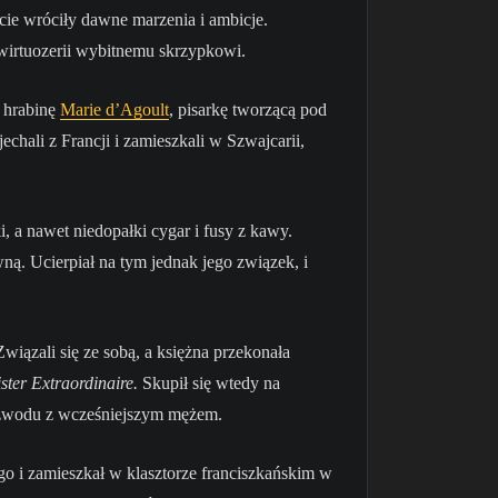
cie wróciły dawne marzenia i ambicje.
irtuozerii wybitnemu skrzypkowi.
, hrabinę
Marie d’Agoult
, pisarkę tworzącą pod
hali z Francji i zamieszkali w Szwajcarii,
i, a nawet niedopałki cygar i fusy z kawy.
ną. Ucierpiał na tym jednak jego związek, i
wiązali się ze sobą, a księżna przekonała
ster Extraordinaire.
Skupił się wtedy na
rozwodu z wcześniejszym mężem.
ego i zamieszkał w klasztorze franciszkańskim w