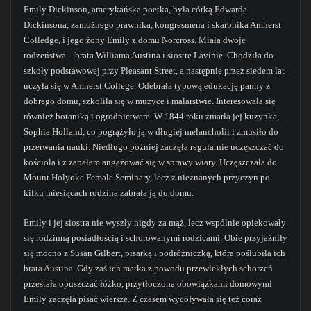
Emily Dickinson, amerykańska poetka, była córką Edwarda
Dickinsona, zamożnego prawnika, kongresmena i skarbnika Amherst
Colledge, i jego żony Emily z domu Norcross. Miała dwoje
rodzeństwa – brata Williama Austina i siostrę Lavinię. Chodziła do
szkoły podstawowej przy Pleasant Street, a następnie przez siedem lat
uczyła się w Amherst College. Odebrała typową edukację panny z
dobrego domu, szkoliła się w muzyce i malarstwie. Interesowała się
również botaniką i ogrodnictwem. W 1844 roku zmarła jej kuzynka,
Sophia Holland, co pogrążyło ją w długiej melancholii i zmusiło do
przerwania nauki. Niedługo później zaczęła regularnie uczęszczać do
kościoła i z zapałem angażować się w sprawy wiary. Uczęszczała do
Mount Holyoke Female Seminary, lecz z nieznanych przyczyn po
kilku miesiącach rodzina zabrała ją do domu.
Emily i jej siostra nie wyszły nigdy za mąż, lecz wspólnie opiekowały
się rodzinną posiadłością i schorowanymi rodzicami. Obie przyjaźniły
się mocno z Susan Gilbert, pisarką i podróżniczką, która poślubiła ich
brata Austina. Gdy zaś ich matka z powodu przewlekłych schorzeń
przestała opuszczać łóżko, przytłoczona obowiązkami domowymi
Emily zaczęła pisać wiersze. Z czasem wycofywała się też coraz